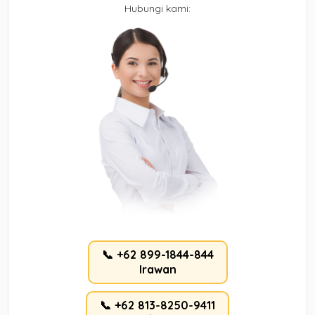
Hubungi kami:
📞 +62 899-1844-844
Irawan
📞 +62 813-8250-9411