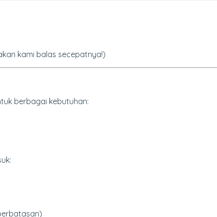
—akan kami balas secepatnya!)
uk berbagai kebutuhan:
suk:
perbatasan)