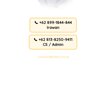
📞 +62 899-1844-844
Irawan
📞 +62 813-8250-9411
CS / Admin
contact@ahlicctv.id