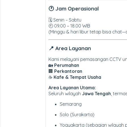
🕐 Jam Operasional
🗓 Senin – Sabtu
🕘 09.00 – 18.00 WIB
(Minggu & hari libur tetap bisa chat
📍 Area Layanan
Kami melayani pemasangan CCTV unt
🏡
Perumahan
🏢
Perkantoran
☕
Kafe & Tempat Usaha
Area Layanan Utama:
Seluruh wilayah
Jawa Tengah
, terma
Semarang
Solo (Surakarta)
Yogyakarta (sebagian wilayah 