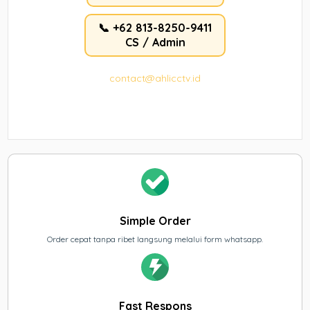
📞 +62 813-8250-9411
CS / Admin
contact@ahlicctv.id
Simple Order
Order cepat tanpa ribet langsung melalui form whatsapp.
Fast Respons