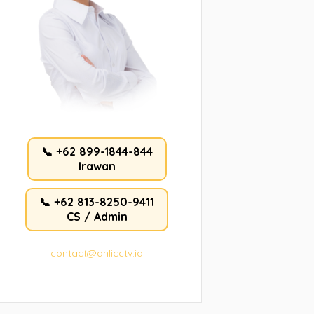
📞 +62 899-1844-844
Irawan
📞 +62 813-8250-9411
CS / Admin
contact@ahlicctv.id