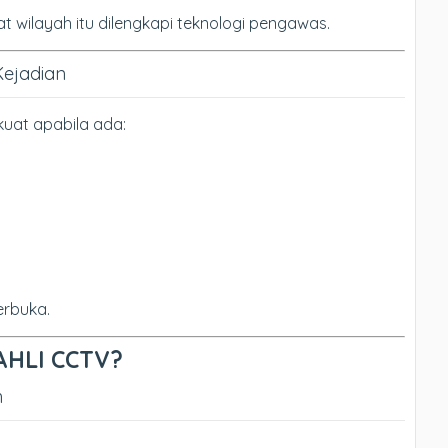
t wilayah itu dilengkapi teknologi pengawas.
Kejadian
uat apabila ada:
erbuka.
 AHLI CCTV?
h