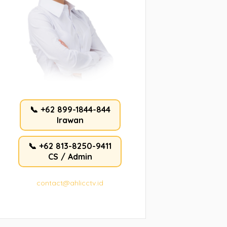
📞 +62 899-1844-844
Irawan
📞 +62 813-8250-9411
CS / Admin
contact@ahlicctv.id