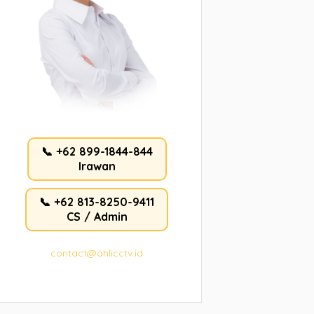
📞 +62 899-1844-844
Irawan
📞 +62 813-8250-9411
CS / Admin
contact@ahlicctv.id