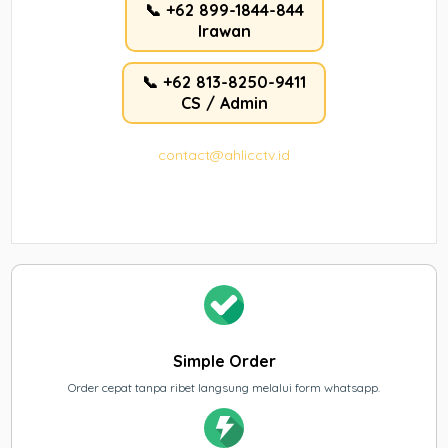
📞 +62 899-1844-844
Irawan
📞 +62 813-8250-9411
CS / Admin
contact@ahlicctv.id
Simple Order
Order cepat tanpa ribet langsung melalui form whatsapp.