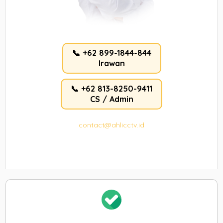
📞 +62 899-1844-844
Irawan
📞 +62 813-8250-9411
CS / Admin
contact@ahlicctv.id