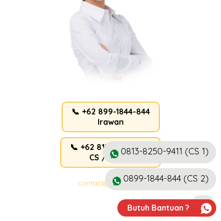
📞 +62 899-1844-844
Irawan
📞 +62 813-8250-9411
0813-8250-9411 (CS 1)
CS / Admin
0899-1844-844 (CS 2)
contact@ahlicctv.id
Butuh Bantuan ?