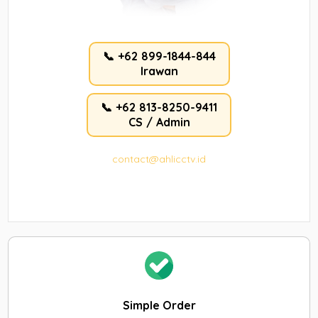
📞 +62 899-1844-844
Irawan
📞 +62 813-8250-9411
CS / Admin
contact@ahlicctv.id
Simple Order