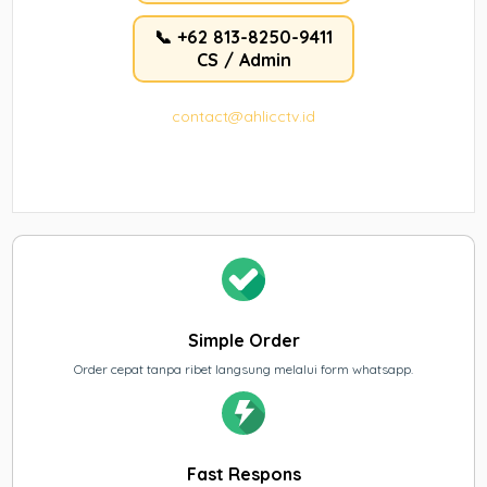
📞 +62 813-8250-9411
CS / Admin
contact@ahlicctv.id
Simple Order
Order cepat tanpa ribet langsung melalui form whatsapp.
Fast Respons