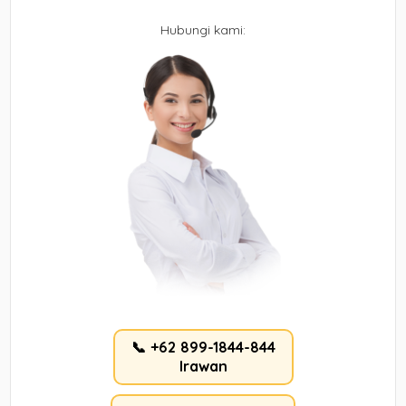
Hubungi kami:
📞 +62 899-1844-844
Irawan