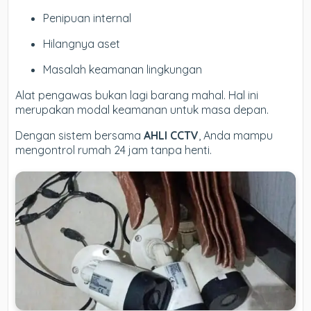
Penipuan internal
Hilangnya aset
Masalah keamanan lingkungan
Alat pengawas bukan lagi barang mahal. Hal ini
merupakan modal keamanan untuk masa depan.
Dengan sistem bersama
AHLI CCTV
, Anda mampu
mengontrol rumah 24 jam tanpa henti.