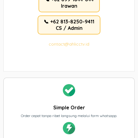
Irawan
📞 +62 813-8250-9411
CS / Admin
contact@ahlicctv.id
Simple Order
Order cepat tanpa ribet langsung melalui form whatsapp.