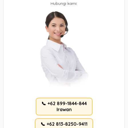
Hubungi kami:
📞 +62 899-1844-844
Irawan
📞 +62 813-8250-9411