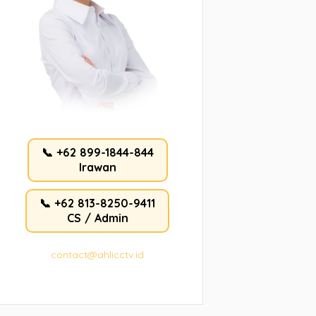
📞 +62 899-1844-844
Irawan
📞 +62 813-8250-9411
CS / Admin
contact@ahlicctv.id