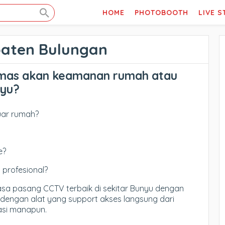
HOME
PHOTOBOOTH
LIVE 
paten Bulungan
mas akan keamanan rumah atau
nyu?
luar rumah?
e?
 profesional?
jasa pasang CCTV terbaik di sekitar Bunyu dengan
al, dengan alat yang support akses langsung dari
asi manapun.