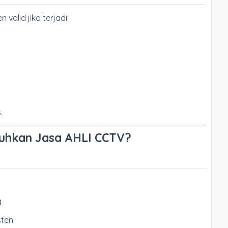
alid jika terjadi:
.
uhkan Jasa AHLI CCTV?
g
sten