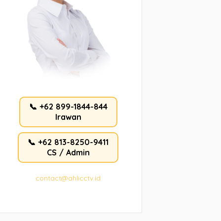
📞 +62 899-1844-844
Irawan
📞 +62 813-8250-9411
CS / Admin
contact@ahlicctv.id