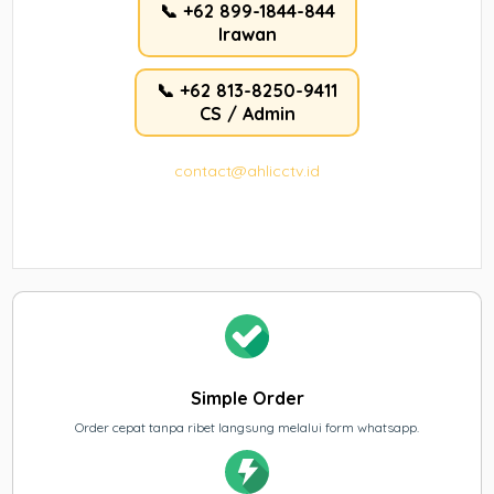
📞 +62 899-1844-844
Irawan
📞 +62 813-8250-9411
CS / Admin
contact@ahlicctv.id
Simple Order
Order cepat tanpa ribet langsung melalui form whatsapp.