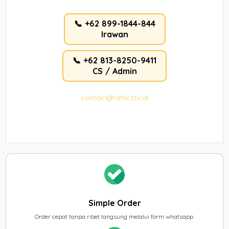
📞 +62 899-1844-844
Irawan
📞 +62 813-8250-9411
CS / Admin
contact@ahlicctv.id
Simple Order
Order cepat tanpa ribet langsung melalui form whatsapp.