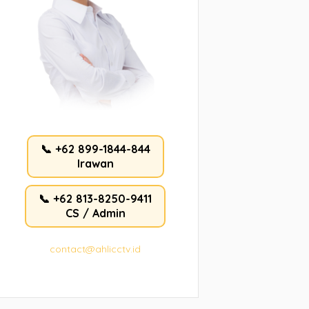
📞 +62 899-1844-844
Irawan
📞 +62 813-8250-9411
CS / Admin
contact@ahlicctv.id