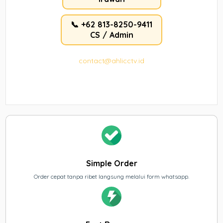
📞 +62 813-8250-9411
CS / Admin
contact@ahlicctv.id
Simple Order
Order cepat tanpa ribet langsung melalui form whatsapp.