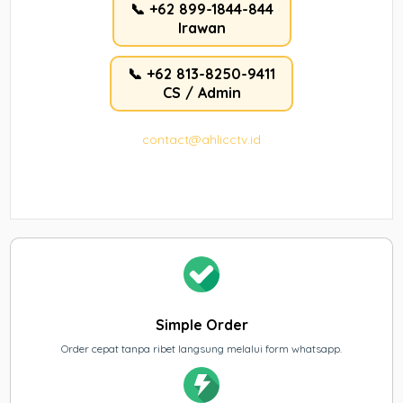
📞 +62 899-1844-844
Irawan
📞 +62 813-8250-9411
CS / Admin
contact@ahlicctv.id
Simple Order
Order cepat tanpa ribet langsung melalui form whatsapp.