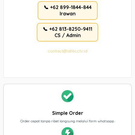
📞 +62 899-1844-844
Irawan
📞 +62 813-8250-9411
CS / Admin
contact@ahlicctv.id
Simple Order
Order cepat tanpa ribet langsung melalui form whatsapp.