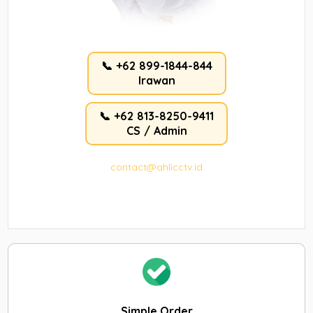
📞 +62 899-1844-844
Irawan
📞 +62 813-8250-9411
CS / Admin
contact@ahlicctv.id
Simple Order