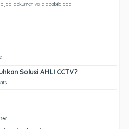
 jadi dokumen valid apabila ada:
a.
uhkan Solusi AHLI CCTV?
ats
sten