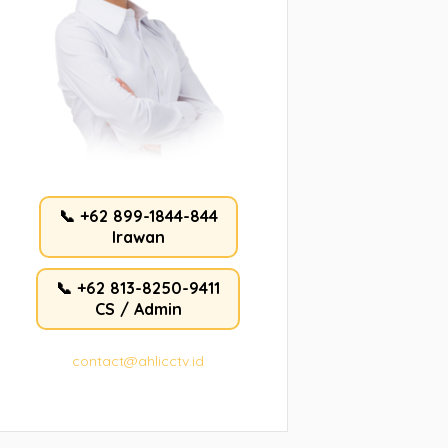
📞 +62 899-1844-844
Irawan
📞 +62 813-8250-9411
CS / Admin
contact@ahlicctv.id