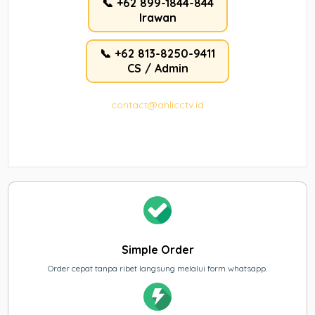
📞 +62 899-1844-844
Irawan
📞 +62 813-8250-9411
CS / Admin
contact@ahlicctv.id
Simple Order
Order cepat tanpa ribet langsung melalui form whatsapp.