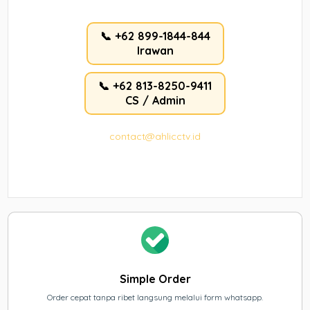
📞 +62 899-1844-844
Irawan
📞 +62 813-8250-9411
CS / Admin
contact@ahlicctv.id
Simple Order
Order cepat tanpa ribet langsung melalui form whatsapp.