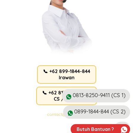
📞 +62 899-1844-844
Irawan
📞 +62 813-8250-9411
0813-8250-9411 (CS 1)
CS / Admin
0899-1844-844 (CS 2)
contact@ahlicctv.id
Butuh Bantuan ?