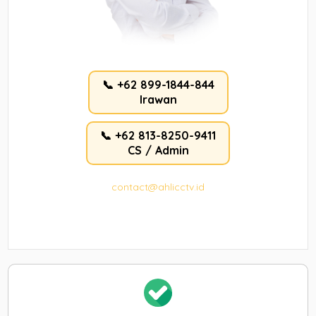
📞 +62 899-1844-844
Irawan
📞 +62 813-8250-9411
CS / Admin
contact@ahlicctv.id