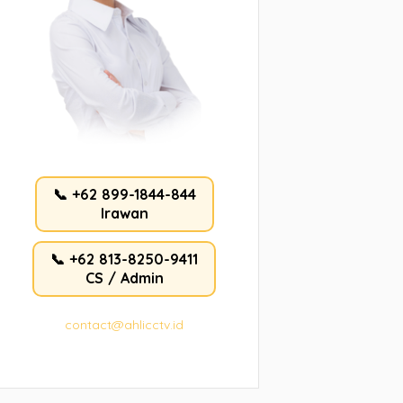
📞 +62 899-1844-844
Irawan
📞 +62 813-8250-9411
CS / Admin
contact@ahlicctv.id