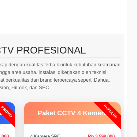
CTV PROFESIONAL
ap dengan kualitas terbaik untuk kebutuhan keamanan
ngga area usaha. Instalasi dikerjakan oleh teknisi
 berkualitas dari brand terpercaya seperti Dahua,
ision, HiLook, dan SPC.
POPULER
PROMO
a
Paket CCTV 4 Kamera
.000
4 Kamera SPC
Rp 3.599.000