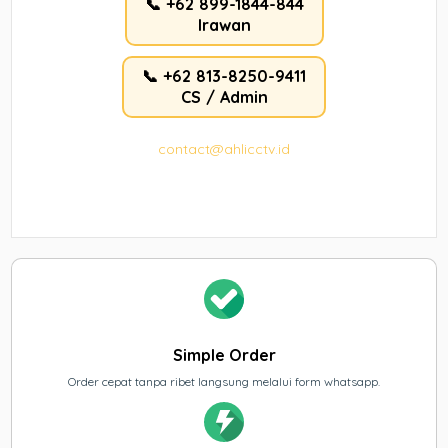
📞 +62 899-1844-844
Irawan
📞 +62 813-8250-9411
CS / Admin
contact@ahlicctv.id
Simple Order
Order cepat tanpa ribet langsung melalui form whatsapp.