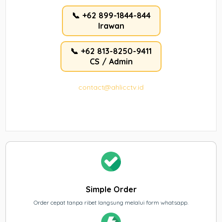
📞 +62 899-1844-844
Irawan
📞 +62 813-8250-9411
CS / Admin
contact@ahlicctv.id
Simple Order
Order cepat tanpa ribet langsung melalui form whatsapp.