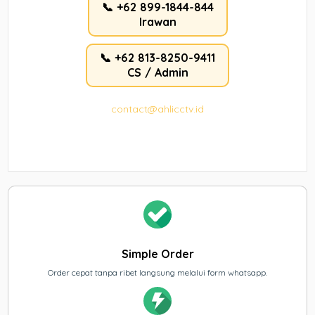
📞 +62 899-1844-844
Irawan
📞 +62 813-8250-9411
CS / Admin
contact@ahlicctv.id
Simple Order
Order cepat tanpa ribet langsung melalui form whatsapp.