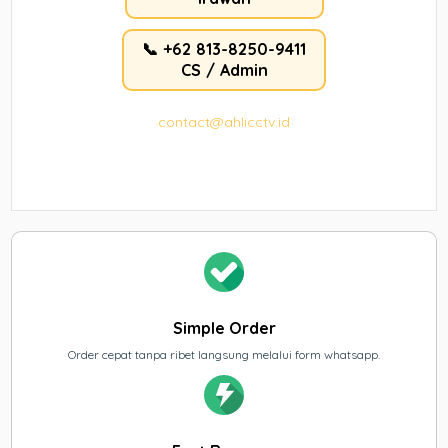
📞 +62 813-8250-9411
CS / Admin
contact@ahlicctv.id
Simple Order
Order cepat tanpa ribet langsung melalui form whatsapp.