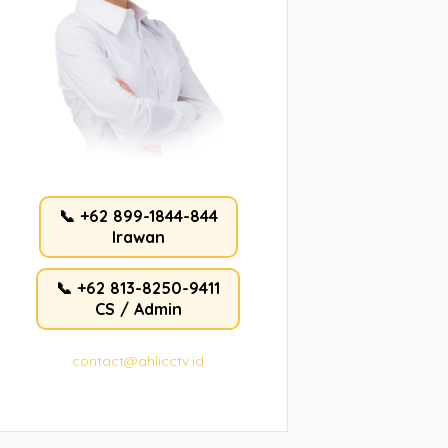
📞 +62 899-1844-844
Irawan
📞 +62 813-8250-9411
CS / Admin
contact@ahlicctv.id