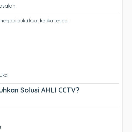
Masalah
jadi bukti kuat ketika terjadi:
uka.
uhkan Solusi AHLI CCTV?
n
g