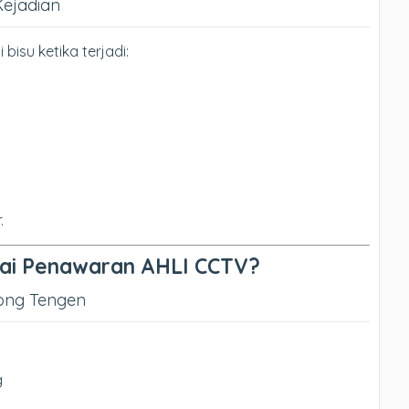
Kejadian
su ketika terjadi:
.
ai Penawaran AHLI CCTV?
dong Tengen
g