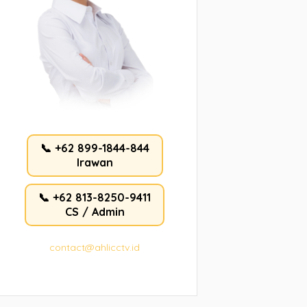
📞 +62 899-1844-844
Irawan
📞 +62 813-8250-9411
CS / Admin
contact@ahlicctv.id