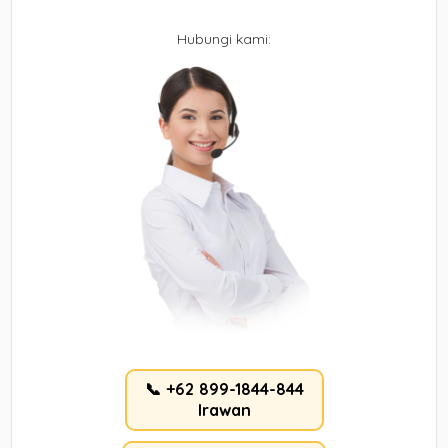
Hubungi kami:
📞 +62 899-1844-844
Irawan