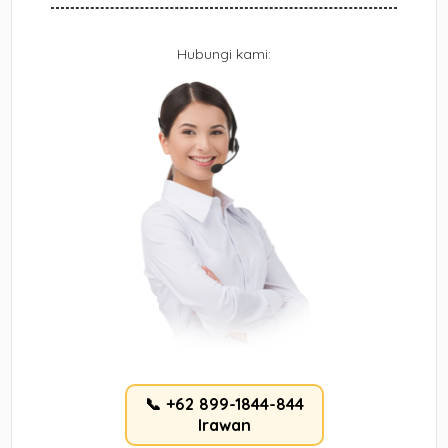
Hubungi kami:
📞 +62 899-1844-844
Irawan