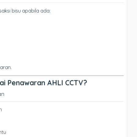
aksi bisu apabila ada:
aran.
ai Penawaran AHLI CCTV?
an
h
ntu