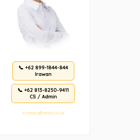
📞 +62 899-1844-844
Irawan
📞 +62 813-8250-9411
CS / Admin
contact@ahlicctv.id