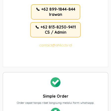
📞 +62 899-1844-844
Irawan
📞 +62 813-8250-9411
CS / Admin
contact@ahlicctv.id
Simple Order
Order cepat tanpa ribet langsung melalui form whatsapp.