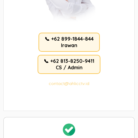
📞 +62 899-1844-844
Irawan
📞 +62 813-8250-9411
CS / Admin
contact@ahlicctv.id