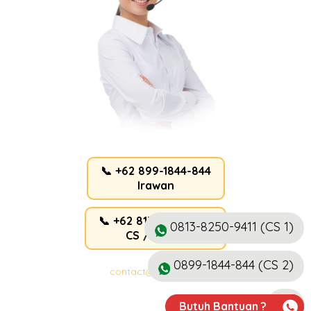
📞 +62 899-1844-844
Irawan
📞 +62 813-8250-9411
0813-8250-9411 (CS 1)
CS / Admin
0899-1844-844 (CS 2)
contact@ahlicctv.id
Butuh Bantuan ?