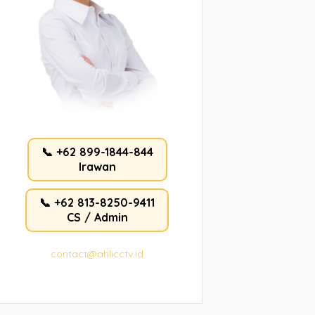
📞 +62 899-1844-844
Irawan
📞 +62 813-8250-9411
CS / Admin
contact@ahlicctv.id