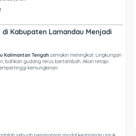
!
V di Kabupaten Lamandau Menjadi
 Kalimantan Tengah
semakin meningkat. Lingkungan
an, bahkan gudang terus bertambah. Akan tetapi
mempertinggi kemungkinan:
 Ini adalah sebuah penanaman modal keamanan untuk