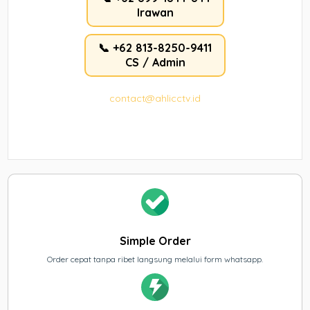
Irawan
📞 +62 813-8250-9411
CS / Admin
contact@ahlicctv.id
Simple Order
Order cepat tanpa ribet langsung melalui form whatsapp.